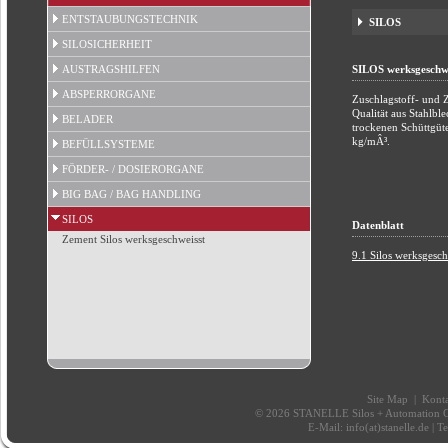
ENTSTAUBUNGSTECHNIK
SILOS
SILOSICHERHEIT
AUSTRAGSHILFEN
SILOS werksgeschwe
ABSPERRORGANE
Zuschlagstoff- und
Qualität aus Stahlb
BELADER
trockenen Schüttgüt
kg/mÂ³.
BEFÜLLSYSTEME
FÖRDER- / DOSIERORGANE
BIG BAG / BAG HANDLING
SILOS
Datenblatt
Zement Silos werksgeschweisst
9.1 Silos werksgesch
Site Map
|
Konta
© 2026 STANELLE Silos + Automation Gm
E-Mail:
info(at)stanelle.de
| T