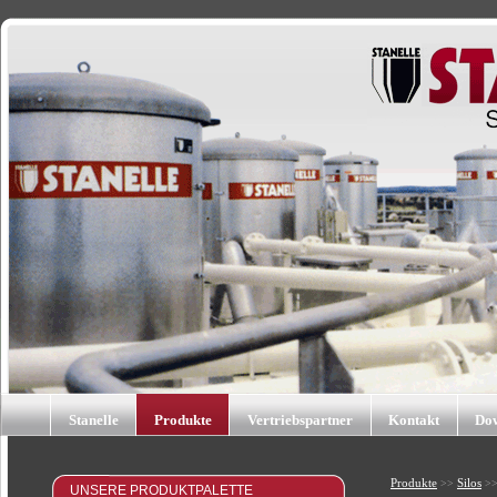
Stanelle
Produkte
Vertriebspartner
Kontakt
Do
Produkte
Silos
>>
>> 
UNSERE PRODUKTPALETTE