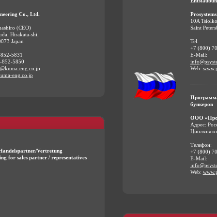
Entstaubun
eering Co., Ltd.
Prosystems
10A Tsiolko
ashiro (CEO)
Saint Peter
da, Hirakata-shi,
0073 Japan
Tel:
+7 (800) 7
-852-5831
E-Mail:
2-852-5850
info@psyst
o@kuma-eng.co.jp
Web:
www.p
uma-eng.co.jp
Программа
бункеров
ООО «Про
Адрес: Рос
Циолковско
Телефон:
Handelspartner/Vertretung
+7 (800) 7
ng for sales partner / representatives
E-Mail:
info@psyst
Web:
www.p