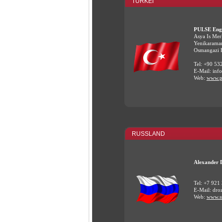
TÜRKEI
PULSE Engi
Asya Is Mer
Yenikarama
Osmangazi B
Tel: +90 53
E-Mail: in
Web:
www.p
RUSSLAND
Alexander 
Tel: +7 921
E-Mail: dr
Web:
www.st