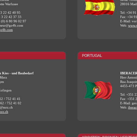
tte Warfusee
28016 Mad
 3 22 42 40 95
Tel: +34 91
) 3 22 42 37 33
Fax: +34 9
 (0) 6 80 96 02 97
E-Mail: vo
asseur@go4b.com
Web:
www.v
o4b.com
PORTUGAL
z Kies - und Baubedarf
IBERACE
 Merz
Herr Antoni
gen
Rua Joaquim
4455-473 Pe
Zofingen
Tel: +351 2
62 / 752 41 41
Fax: +351 
)62 / 752 41 02
E-Mail: ger
fo@mrz.ch
Web:
iberac
rz.ch