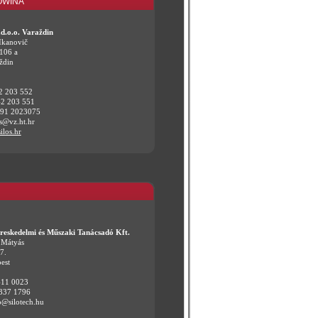
OWINA
d.o.o. Varaždin
Ikanovič
106 a
ždin
42 203 552
42 203 551
 91 2023075
os@vz.ht.hr
ilos.hr
ereskedelmi és Műszaki Tanácsadó Kft.
 Mátyás
7.
est
411 0023
 337 1796
o@silotech.hu