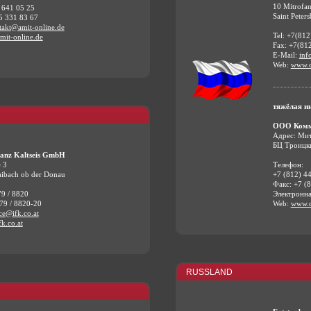
10 Mitrofa
 641 05 25
Saint Peter
5 331 83 67
takt@amit-online.de
Tel: +7(81
it-online.de
Fax: +7(81
E-Mail:
inf
Web:
www.
тяжёлая инд
ООО Комм
Адрес: Мит
БЦ Троицки
Franz Kaltseis GmbH
Телефон:
e 3
+7 (812) 4
ibach ob der Donau
Факс: +7 (
Электронна
79 / 8820
Web:
www.
279 / 8820-20
ce@ifk.co.at
k.co.at
RUSSLAND