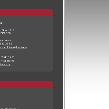
NV
eg Noord 1141
SBERGEN
an Lotens
6 83 38 88
ovan.lotens@limoco.be
) 89 85 55 21
o@limoco.be
imoco.be
A
ndante Franco, 3