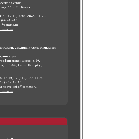
nevskoe avenue
sburg, 198095, Russia
2)449-17-10, +7(812)622-11-26
2)449-17-10
o@comms.ru
comms.ru
устри́я, агра́рный се́ктор, эне́ргия
уникации
рофаньевское шоссе, д.10,
й, 198095, Санкт-Петербург
49-17-10, +7 (812) 622-11-26
812) 449-17-10
я почта:
info@comms.ru
comms.ru