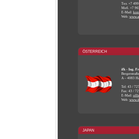
Тел. +7 499
Моб. +7 96
E-Mail:
kon
Web:
www.am
ÖSTERREICH
ifk - Ing. 
Bergerstraß
A – 4083 Ha
Tel: 43 / 72
Fax: 43 / 7
E-Mail:
offi
Web:
www.if
JAPAN