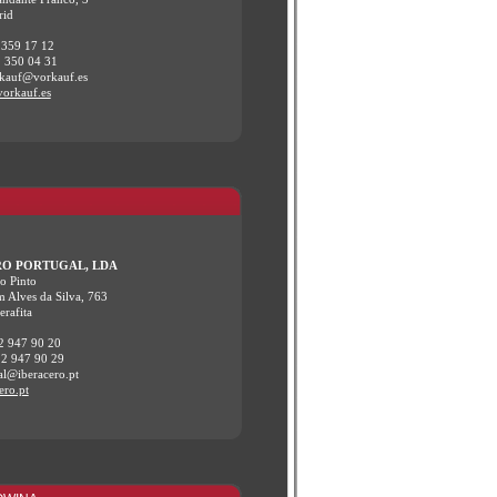
rid
 359 17 12
1 350 04 31
rkauf@vorkauf.es
orkauf.es
RO PORTUGAL, LDA
o Pinto
 Alves da Silva, 763
rafita
2 947 90 20
22 947 90 29
al@iberacero.pt
ero.pt