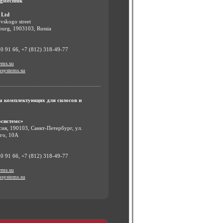
gstechnik
 Ltd
vskogo street
sburg, 1903103, Russia
00 91 66, +7 (812) 318-49-77
ems.su
systems.su
 комплектующих для силосов и
системс»
сия, 190103, Санкт-Петербург, ул.
го, 10А
00 91 66, +7 (812) 318-49-77
ems.su
systems.su