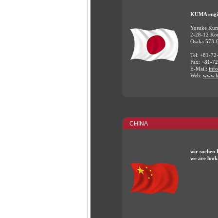
KUMA engin
Yosuke Kum
2-28-12 Kou
Osaka 573-
Tel: +81-72
Fax: +81-7
E-Mail:
inf
Web:
www.k
CHINA
wir suchen 
we are looki