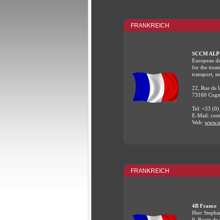
FRANKREICH
SCCM ALP
European de
for the trea
transport, s
22, Rue de 
73160 Cogn
Tel: +33 (0)
E-Mail: con
Web:
www.s
FRANKREICH
4B France
Herr Stepha
9, Route de