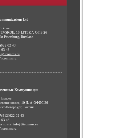
ommunications Ltd
 Erkoev
VSKOE, 10-LITER A-OFIS 26
t Petersburg, Russland
2)622 02 43
 63 43
o@itcomms.ru
//itcomms.ru
лексные Коммуникации
 Еркоев
евское шоссе, 10 Л. А-ОФИС 26
нкт-Петербург, Россия
7(812)622 02 43
 63 43
я почта:
info@itcomms.ru
//itcomms.ru