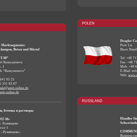
POLEN
Dragler Co
r Marktsegmente:
Piotr Lis
chungen, Beton und Mörtel
Biuro Hand
T-M”
Tel: +48 7
rf Rumyantsevo
Fax: +48 7
. 1
Mob: +48 6
rk “Rumyantsevo”
E-Mail: inf
Web:
www.d
 641 05 25
5 331 83 67
takt@amit-online.de
it-online.de
RUSSLAND
и, бетоны и растворы
Händler fü
ИТ-М»
Schwerindus
р. Румянцево
оссе 1
COMMUNI
к «Румянцево»
Business-ce