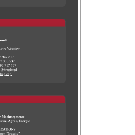
nsult
lowe Wrocław
17 947 817
17 336 537
93 717 787
o@dragler.pl
ragler.pl
r Marktsegmente:
trie, Agrar, Energie
CATIONS
nter “Troizky”