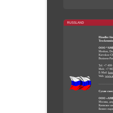
RUSSLAND
Händler fü
Trockenmis
OOO “AMI
Moskau, Do
Kievskoe Ch
Business-Pa
Tel: +7 499
Mob: +7 96
E-Mail:
kon
Web:
www.am
Сухие смес
ООО «АМ
Москва, де
Киевское ш
Бизнес-пар