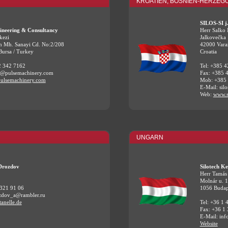
KROATIEN, BOSNIEN-HERZEG
SILOS-SI j.
neering & Consultancy
Herr Salko 
kezi
Jalkovečka 
n Mh. Sanayi Cd. No:2/208
42000 Vara
ursa / Turkey
Croatia
2 342 7162
Tel: +385 
fo@pulsemachinery.com
Fax: +385 
ulsemachinery.com
Mob: +385
E-Mail: sil
Web:
www.s
UNGARN
Drozdov
Silotech K
Herr Tamás
Molnár u. 1
 321 91 06
1056 Budap
ozdov_a@rambler.ru
anelle.de
Tel: +36 1 
Fax: +36 1
E-Mail: inf
Website