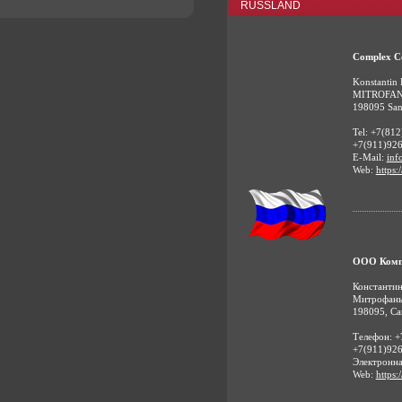
RUSSLAND
Complex C
Konstantin
MITROFANE
198095 Sank
Tel: +7(81
+7(911)926
E-Mail:
inf
Web:
https:
ООО Комп
Константин
Митрофань
198095, Са
Телефон: +
+7(911)926
Электронна
Web:
https: