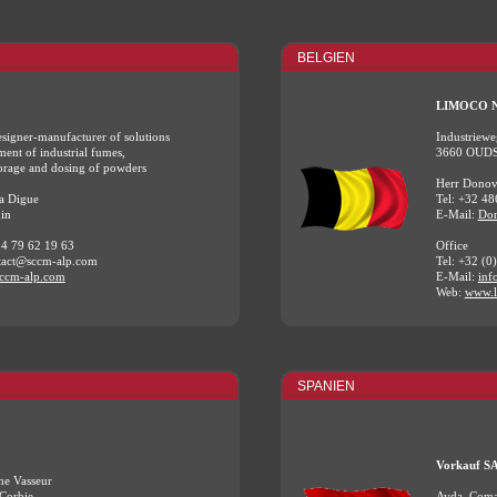
BELGIEN
LIMOCO 
signer-manufacturer of solutions
Industriew
tment of industrial fumes,
3660 OUD
torage and dosing of powders
Herr Donov
la Digue
Tel: +32 48
in
E-Mail:
Don
 4 79 62 19 63
Office
tact@sccm-alp.com
Tel: +32 (0
ccm-alp.com
E-Mail:
inf
Web:
www.l
SPANIEN
Vorkauf S
ne Vasseur
 Corbie
Avda. Coma