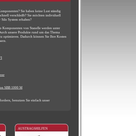
 Komponenten? Sie haben keine Lust ständig
chnell verschleißt? Sie möchten individuell
 Silo System erhalten?
ilo Komponenten von Stanelle werden unter
 Durch unsere Produkte rund um das Thema
 zu optimieren. Dadurch können Sie Ihre Kosten
sern.
:
FI
erer
tion SBB 1000 M
ordern, benutzen Sie einfach unser
AUSTRAGSHILFEN