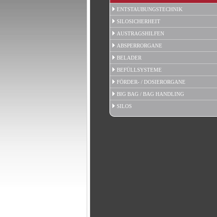
ENTSTAUBUNGSTECHNIK
SILOSICHERHEIT
AUSTRAGSHILFEN
ABSPERRORGANE
BELADER
BEFÜLLSYSTEME
FÖRDER- / DOSIERORGANE
BIG BAG / BAG HANDLING
SILOS