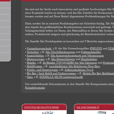
Sie sind auf der Suche nach innovativen und qualitativ hochwertigen Silo
teure Ersatzteile kaufen zu müssen, weil das Silo Zubehör der Konkurrenz s
beraten werden und auf Ihren Bedarf abgestimmte Problemlösungen für Ihr
Dann werden Sie in unserem Produktangebot mit Sicherheit fündig. Die S
dem Aspekt des größtmöglichen Kundennutzens entwickelt und gefertigt.
Schüttguttechnik helfen wir Ihnen, den Materialfluss in Ihrem Silo System
senken, Produktivität steigern und gleichzeitig die Betriebssicherheit verbes
Die Stanelle Silo Produktpalette ist inzwischen auf 9 Bereiche angewachsen
•
Entstaubungstechnik
, z.B. die Silo Entstaubungsfilter
PNEUFIX
und
STA
•
Sicherheit
, z.B.
Silo Überfüllsicherungen
und
Füllstandsmelder
•
Austragshilfen
, z.B.
Silo Austragsschwingkorb und Vibrationsarm
•
Absperrorgane
, z.B.
Silo Absperrklappen
und
Rundschieber
•
Belader
, z.B.
Jet Belader TYP QUADRO für Silo Fahrzeuge
und
Positioni
•
Befüllsystem
, z.B.
verschleißarmer Silo Rohrbogen Flow-Bow
•
Förder- und Dosierorgane
, z.B.
Zellenradschleuse Typ A
•
Big Bag / Sack Befüll und Entleersysteme
, z.B.
Mobile Big Bag Befüllsta
•
Silos
, z.B.
STANELLE SILOS werksgeschweißt
Um weiterführende Informationen zu den Stanelle Silo Komponenten anzuf
Kontaktformular
.
ENTSTAUBUNGSTECHNIK
SILOSICHERHEIT