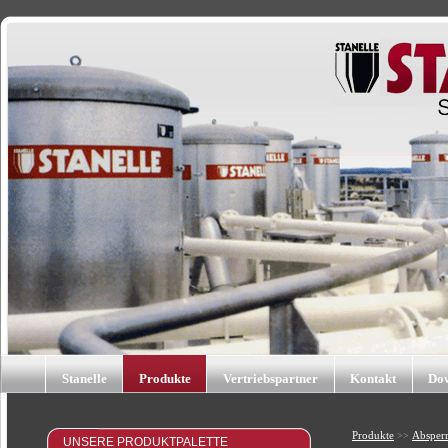
Stanelle
Produkte
Vertriebspartner
Kontakt
Do
Produkte
Absper
>>
UNSERE PRODUKTPALETTE