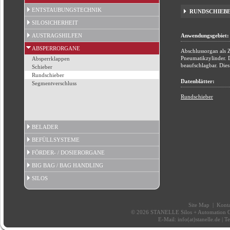
ENTSTAUBUNGSTECHNIK
RUNDSCHIEB
SILOSICHERHEIT
AUSTRAGSHILFEN
Anwendungsgebiet:
ABSPERRORGANE
Abschlussorgan als 
Pneumatikzylinder. D
Absperrklappen
beaufschlagbar. Dies
Schieber
Rundschieber
Datenblätter:
Segmentverschluss
Rundschieber
BELADER
BEFÜLLSYSTEME
FÖRDER- / DOSIERORGANE
BIG BAG / BAG HANDLING
SILOS
Site Map
|
Konta
© 2026 STANELLE Silos + Automation Gm
E-Mail:
info(at)stanelle.de
| T