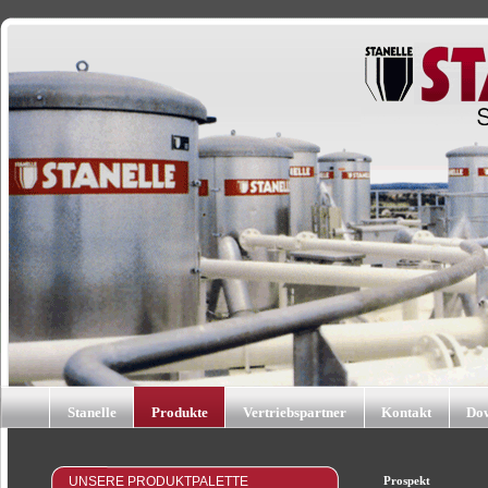
Stanelle
Produkte
Vertriebspartner
Kontakt
Do
UNSERE PRODUKTPALETTE
Prospekt