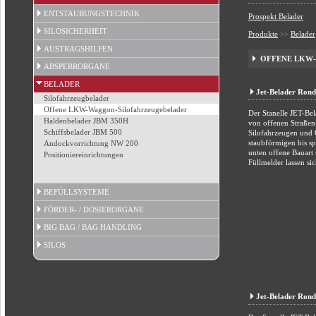
ENTSTAUBUNGSTECHNIK
Prospekt Belader
SILOSICHERHEIT
Produkte
Belader
>>
AUSTRAGSHILFEN
OFFENE LKW-
ABSPERRORGANE
BELADER
Jet-Belader Ron
Silofahrzeugbelader
Offene LKW-Waggon-Silofahrzeugebelader
Der Stanelle JET-B
Haldenbelader JBM 350H
von offenen Straße
Schiffsbelader JBM 500
Silofahrzeugen und C
staubförmigen bis sp
Andockvorrichtung NW 200
unten offene Bauart
Positioniereinrichtungen
Füllmelder lassen si
BEFÜLLSYSTEME
FÖRDER- / DOSIERORGANE
BIG BAG / BAG HANDLING
SILOS
Jet-Belader Ron