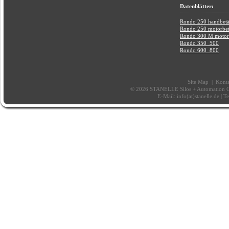
Datenblätter:
Rondo 250 handbetä
Rondo 250 motorbet
Rondo 300 M motor
Rondo 350_500
Rondo 600_800
Site Map
|
Konta
© 2026 STANELLE Silos + Automation Gm
E-Mail:
info(at)stanelle.de
| T