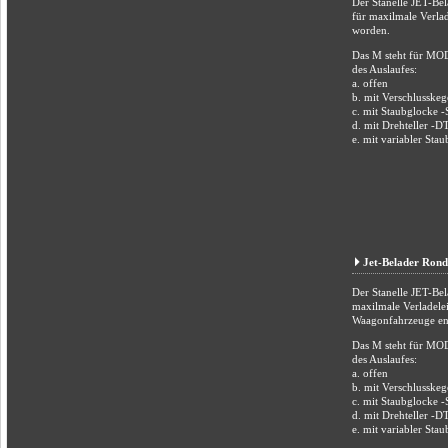
Der Stanelle JET-B
für maxilmale Verlad
worden.
Das M steht für MO
des Auslaufes:
a. offen
b. mit Verschlusskeg
c. mit Staubglocke 
d. mit Drehteller -D
e. mit variabler Sta
Jet-Belader Ron
Der Stanelle JET-Be
maxilmale Verladele
Waagonfahrzeuge en
Das M steht für MO
des Auslaufes:
a. offen
b. mit Verschlusskeg
c. mit Staubglocke 
d. mit Drehteller -D
e. mit variabler Sta